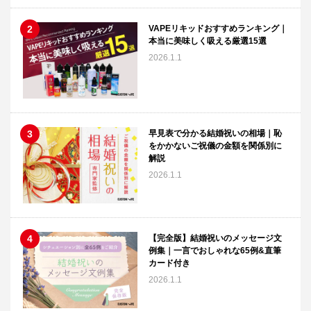
VAPEリキッドおすすめランキング｜
本当に美味しく吸える厳選15選
2026.1.1
早見表で分かる結婚祝いの相場｜恥
をかかないご祝儀の金額を関係別に
解説
2026.1.1
【完全版】結婚祝いのメッセージ文
例集｜一言でおしゃれな65例&直筆
カード付き
2026.1.1