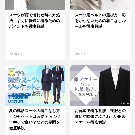
スーツが雨で濡れた時の対処
スーツ用ベルトの選び方｜恥
法｜すぐに快適に着るための
をかかないための着こなしル
ポイントを徹底解説
ールを徹底解説
2026.1.1
2026.1.1
夏の就活スーツの着こなし方
お葬式で着る礼服｜喪服との
｜ジャケットは必要？ インナ
違いや葬儀にふさわしい服装
ー半そで良い？などの疑問を
マナーを徹底解説
徹底解説