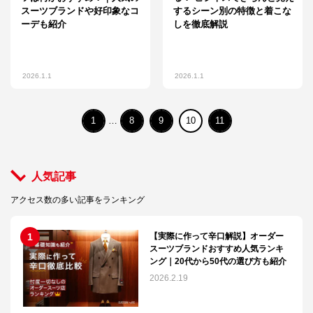
スーツブランドや好印象なコ
するシーン別の特徴と着こな
ーデも紹介
しを徹底解説
2026.1.1
2026.1.1
1
…
8
9
10
11
人気記事
アクセス数の多い記事をランキング
【実際に作って辛口解説】オーダー
スーツブランドおすすめ人気ランキ
ング｜20代から50代の選び方も紹介
2026.2.19