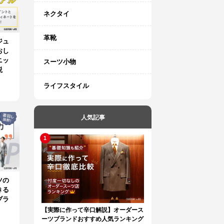
ネクタイ
革靴
ジュ
おし
ニッ
スーツ小物
説
ライフスタイル
人気記事
ツの
きる
ブラ
【実際に作って辛口解説】オーダース
ーツブランドおすすめ人気ランキング