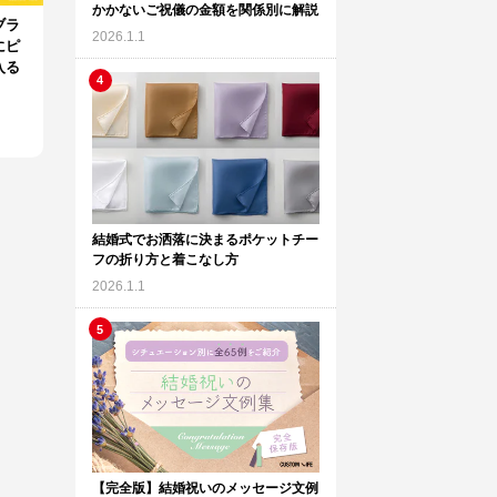
かかないご祝儀の金額を関係別に解説
ブラ
2026.1.1
にピ
入る
結婚式でお洒落に決まるポケットチー
フの折り方と着こなし方
2026.1.1
【完全版】結婚祝いのメッセージ文例