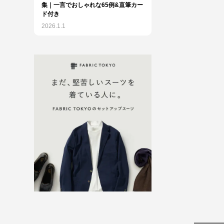
集｜一言でおしゃれな65例&直筆カー
ド付き
2026.1.1