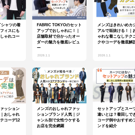
Tシャツの着
FABRIC TOKYOのセット
メンズはきれいめカ
フィスにも
アップでおしゃれに！｜
アルで垢抜ける！｜
しゃれコー
店舗取材で分かったオー
ゃれな着こなしテク
ダーの魅力を徹底レビュ
クやコーデを徹底解
ー
2026.1.1
2026.1.1
ァッション
メンズのおしゃれファッ
セットアップとスー
｜おしゃれ
ションブランド人気｜ジ
違いとは？着回しで
テコーデ12
ャンル別で女性ウケする
コーデ例やおすすめ
お店を完全網羅
ンドを紹介