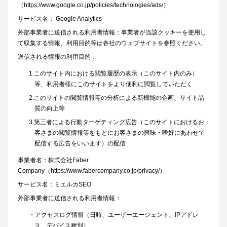
（
https://www.google.co.jp/policies/technologies/ads/
）
サービス名： Google Analytics
外部事業者に送信される利用者情報：事業者が当該クッキーを使用し
て収集する情報、利用目的等は各社のウェブサイトを参照ください。
送信される情報の利用目的：
1.このサイト内における閲覧履歴の表示（このサイト内のみ）
等、利用者様にこのサイトをより便利に閲覧していただく
2.このサイトの閲覧情報等の分析による新機能の企画、サイト品
質の向上等
3.第三者による行動ターゲティング広告（このサイトにおけるお
客さまの閲覧情報等をもとにお客さまの興味・嗜好にあわせて
配信する広告をいいます）の配信
事業者名：株式会社Faber
Company（
https://www.fabercompany.co.jp/privacy/
）
サービス名：ミエルカSEO
外部事業者に送信される利用者情報：
・アクセスログ情報（日時、ユーザーエージェント、IPアドレ
ス、デバイス種別）