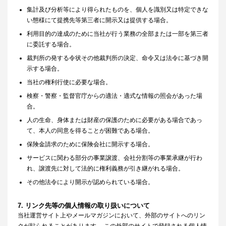
集計及び分析等により得られたものを、個人を識別又は特定できな
い態様にて提携先等第三者に開示又は提供する場合。
利用目的の達成のために当社が行う業務の全部または一部を第三者
に委託する場合。
裁判所の発する令状その他裁判所の決定、命令又は法令に基づき開
示する場合。
当社の権利行使に必要な場合。
検察・警察・監督官庁からの適法・適式な情報の照会があった場
合。
人の生命、身体または財産の保護のために必要がある場合であっ
て、本人の同意を得ることが困難である場合。
保険金請求のために保険会社に開示する場合。
サービスに関わる部分の事業譲渡、会社分割等の事業承継が行わ
れ、譲渡先に対して法的に権利義務が引き継がれる場合。
その他法令により開示が認められている場合。
7. リンク先等の個人情報の取り扱いについて
当社運営サイト上やメールマガジンにおいて、外部のサイトへのリン