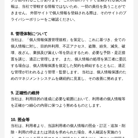
クが貼られることがあります。 この外部のサイトで登録される個人情
報は、当社で管轄する情報ではないため、一切の責任を負うことがで
きません。 外部サイトで個人情報を登録される際は、そのサイトのプ
ライバシーポリシーをご確認ください。
8. 管理体制について
当社は、「個人情報保護管理規程」を策定し、これに基づき、全ての
個人情報に対し、目的外利用、不正アクセス、盗難、紛失、滅失、破
壊、改ざん、棄損及び漏えい等を防止するため、必要な予防・是正措
置を講じ、適正に管理します。 また、個人情報の処理を第三者に委託
する場合は、個人情報保護を規定した契約を締結するとともに、適正
な管理が行われるよう管理・監督します。 当社は、個人情報保護のた
めのマネジメントシステムを継続的に見直し、その改善に努めます。
9. 正確性の維持
当社は、利用目的の達成に必要な範囲において、利用者の個人情報等
を正確かつ細心の内容に保つよう努めるものとします。
10. 照会等
当社は、利用者より、当該利用者の個人情報の照会・訂正・追加・削
除・利用の停止または消去を求められた場合、本人確認を実施のう