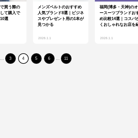
で買う際の
メンズベルトのおすすめ
福岡(博多・天神)の
して購入で
人気ブランド8選｜ビジネ
ースーツブランドお
10選
スやプレゼント用の1本が
め比較14選｜コスパ
見つかる
くおしゃれなお店を
2026.1.1
2026.1.1
…
3
4
5
6
…
11