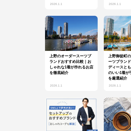
2026.1.1
2026.1.1
上野のオーダースーツブ
上野御徒町の
ランドおすすめ比較｜お
ーツブランド
しゃれな1着が作れるお店
ディースとも
を徹底紹介
のいい1着が
を厳選紹介
2026.1.1
2026.1.1