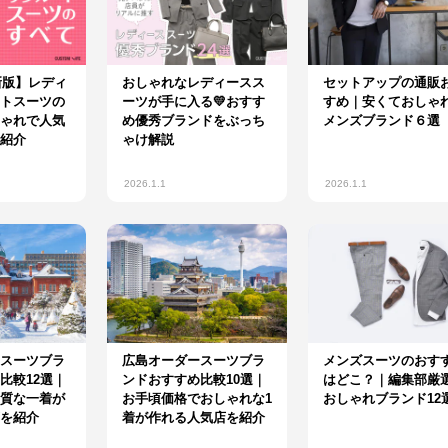
新版】レディ
おしゃれなレディースス
セットアップの通販
トスーツの
ーツが手に入る💛おすす
すめ｜安くておしゃ
ゃれで人気
め優秀ブランドをぶっち
メンズブランド６選
紹介
ゃけ解説
2026.1.1
2026.1.1
スーツブラ
広島オーダースーツブラ
メンズスーツのおす
比較12選｜
ンドおすすめ比較10選｜
はどこ？｜編集部厳
質な一着が
お手頃価格でおしゃれな1
おしゃれブランド12
を紹介
着が作れる人気店を紹介