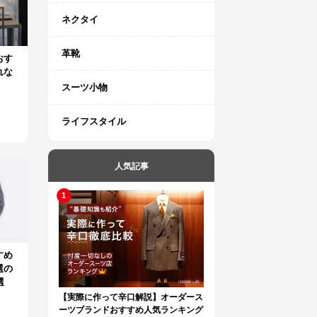
ネクタイ
革靴
おす
れな
スーツ小物
ライフスタイル
人気記事
すめ
選の
選
【実際に作って辛口解説】オーダース
ーツブランドおすすめ人気ランキング