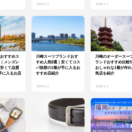
2026.1.1
2026.1.1
おすすめス
川崎スーツブランドおす
川崎のオーダースー
｜メンズレ
すめ人気8選｜安くてコス
ランドおすすめ比較5
安くて品質
パ抜群の1着が手に入るお
おしゃれな1着が作れ
手に入るお店
すすめ店紹介
気店を紹介
2026.1.1
2026.1.1