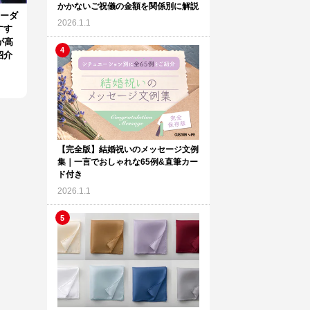
かかないご祝儀の金額を関係別に解説
オーダ
2026.1.1
すす
が高
紹介
【完全版】結婚祝いのメッセージ文例
集｜一言でおしゃれな65例&直筆カー
ド付き
2026.1.1