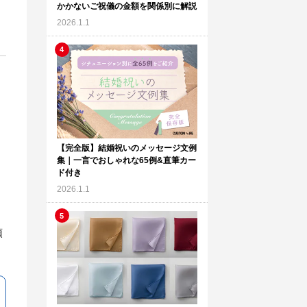
かかないご祝儀の金額を関係別に解説
2026.1.1
【完全版】結婚祝いのメッセージ文例
集｜一言でおしゃれな65例&直筆カー
ド付き
2026.1.1
頂