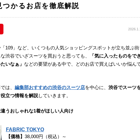
見つかるお店を徹底解説
2026.1.
「109」など、いくつもの人気ショッピングスポットが立ち並ぶ街
んな渋谷でいざスーツを買おうと思っても、
「気に入ったものをで
いたいなぁ」
などの要望がある中で、どのお店で買えばいいか悩ん
事では、
編集部おすすめの渋谷のスーツ店
を中心に、
渋谷でスーツ
て役立つ情報を解説
していきます。
違うおしゃれな1着がほしい人向け
FABRIC TOKYO
【価格】
38,000円（税込）～