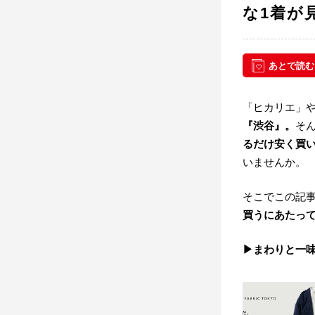
な1着が
あとで読む
「ヒカリエ」や
『渋谷』。
そ
るだけ安く買
いませんか。
そこでこの記
買うにあたっ
▶まわりと一味