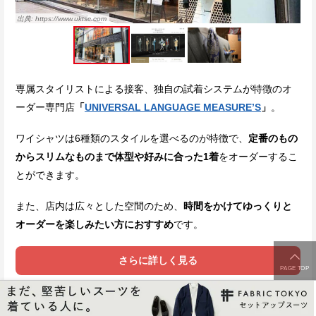
https://www.uktsc.com
専属スタイリストによる接客、独自の試着システムが特徴のオ
ーダー専門店
「
UNIVERSAL LANGUAGE MEASURE’S
」
。
ワイシャツは6種類のスタイルを選べるのが特徴で、
定番のもの
からスリムなものまで体型や好みに合った1着
をオーダーするこ
とができます。
また、店内は広々とした空間のため、
時間をかけてゆっくりと
オーダーを楽しみたい方におすすめ
です。
さらに詳しく見る
PAGE TOP
◆購入者の口コミ