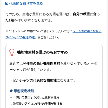
代表的な織り方を見る
そのため、生地が豊富にあるお店を選べば、
自分の希望に合っ
た1着
を作りやすくなりますよ。
※ ワイシャツの生地について詳しく知りたい方は「
シーン別に着こなせる
ワイシャツの生地15選
」をご覧ください。
機能性素材を選ぶのもおすすめ
最近では
利便性の高い機能性素材
を取り扱っているオーダ
ーシャツ店が増えています。
下記が
シャツの代表的な機能性
になります。
◆ 形態安定機能
⇒
「防シワ加工」
を施した素材を使用
… 洗濯後の
アイロンがけの手間が省ける