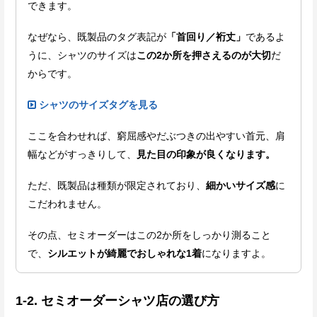
できます。
なぜなら、既製品のタグ表記が
「首回り／裄丈」
であるよ
うに、シャツのサイズは
この2か所を押さえるのが大切
だ
からです。
シャツのサイズタグを見る
ここを合わせれば、窮屈感やだぶつきの出やすい首元、肩
幅などがすっきりして、
見た目の印象が良くなります。
ただ、既製品は種類が限定されており、
細かいサイズ感
に
こだわれません。
その点、セミオーダーはこの2か所をしっかり測ること
で、
シルエットが綺麗でおしゃれな
1着
になりますよ。
1-2. セミオーダーシャツ店の選び方