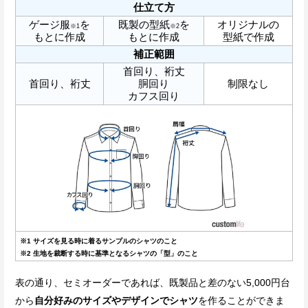
仕立て方
ゲージ服
を
既製の型紙
を
オリジナルの
※1
※2
もとに作成
もとに作成
型紙で作成
補正範囲
首回り、裄丈
首回り、裄丈
胴回り
制限なし
カフス回り
※1 サイズを見る時に着るサンプルのシャツのこと
※2 生地を裁断する時に基準となるシャツの「型」のこと
表の通り、セミオーダーであれば、既製品と差のない5,000円台
から
自分好みのサイズやデザインでシャツ
を作ることができま