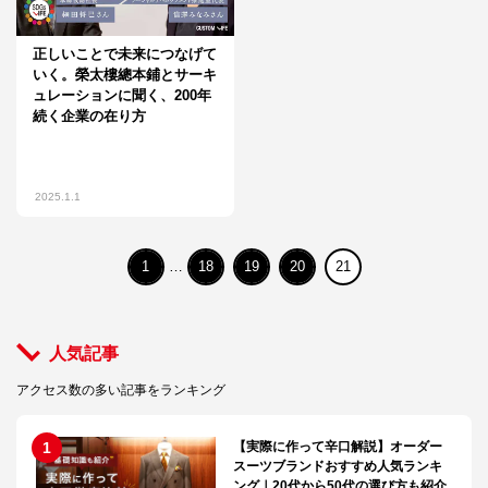
正しいことで未来につなげて
いく。榮太樓總本鋪とサーキ
ュレーションに聞く、200年
続く企業の在り方
2025.1.1
1
…
18
19
20
21
人気記事
アクセス数の多い記事をランキング
【実際に作って辛口解説】オーダー
スーツブランドおすすめ人気ランキ
ング｜20代から50代の選び方も紹介