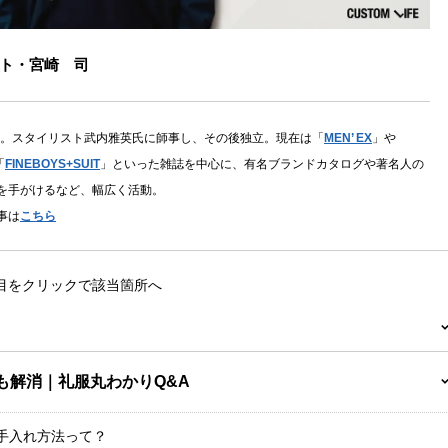
ト・宮崎 司
まれ。スタイリスト武内雅英氏に師事し、その後独立。現在は「
MEN’ EX
」や
「
FINEBOYS+SUIT
」といった雑誌を中心に、有名ブランドカタログや著名人の
を手がけるなど、幅広く活動。
事は
こちら
項目をクリックで該当箇所へ
問も解消｜礼服丸わかりQ&A
お手入れ方法って？