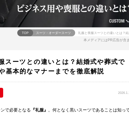
TOP
スーツ・オーダースーツ
本メディアにはPR広告が含
服スーツとの違いとは？結婚式や葬式で
や基本的なマナーまでを徹底解説
2026.1.
ーンで必要となる
『礼服』
。何となく黒いスーツであることは知っ