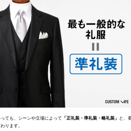
いっても、シーンや立場によって
「正礼装・準礼装・略礼装」
と、
変わります。