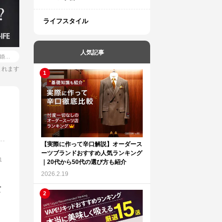
ライフスタイル
人気記事
礼服と喪服スーツとの違いとは？結婚式や葬式での選び方や基本的なマナーまでを徹底解説
まれます
【実際に作って辛口解説】オーダース
ーツブランドおすすめ人気ランキング
1
｜20代から50代の選び方も紹介
2026.2.19
て