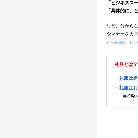
「ビジネスス
「具体的に、
など、分から
やマナーをカ
※「
一般社団法人 日本フ
礼服とは？
礼服は黒
礼服はお
…
格式高い