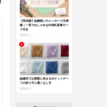
問
【完全版】結婚祝いのメッセージ文例
集｜一言でおしゃれな65例&直筆カー
ド付き
2026.1.1
結婚式でお洒落に決まるポケットチー
フの折り方と着こなし方
2026.1.1