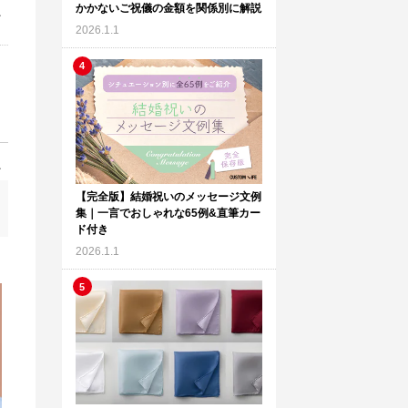
かかないご祝儀の金額を関係別に解説
2026.1.1
【完全版】結婚祝いのメッセージ文例
集｜一言でおしゃれな65例&直筆カー
ド付き
2026.1.1