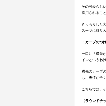
その可愛らし
採用されるこ
きっちりした
スーツに取り
・カーブのつ
一口に「襟先
インというわ
襟先のカーブ
も、表情が全
こちらでは、
【
ラウンドチ