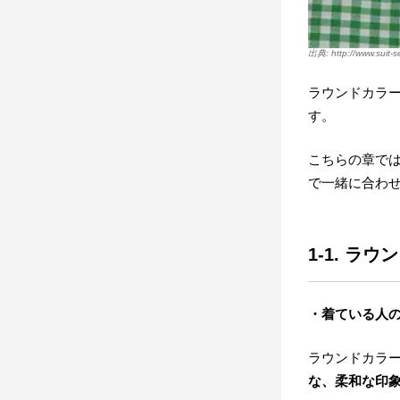
http://www.suit-s
ラウンドカラ
す。
こちらの章で
で一緒に合わ
1-1. ラ
・着ている人
ラウンドカラ
な、柔和な印