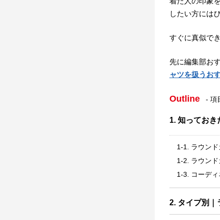
着た人の印象
したい方には
すぐに真似で
先に編集部お
ャツを扱うお
Outline
- 
1. 知ってお
1-1. ラウ
1-2. ラウ
1-3. コー
2. タイプ