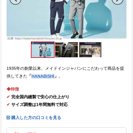
https://www.hanabishi-housei.co.jp
1935年の創業以来、メイドインジャパンにこだわって商品を提
供してきた
「
HANABISHI
」
。
◆特徴
✔
完全国内縫製で安心の仕上がり
✔
サイズ調整は1年間無料で対応
購入した方の口コミを見る