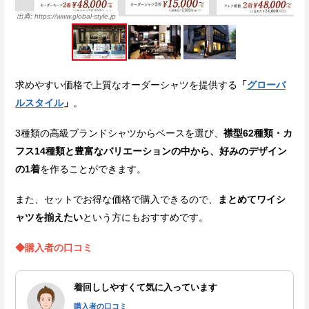
https://www.global-style.jp
求めやすい価格で上質なオーダーシャツを提供する
「
グローバ
ルスタイル
」
。
3種類の高級ブランドシャツからベースを選び、
襟型62種類・カ
フス14種類と豊富なバリエーションの中から、好みのデザイン
の1着
を作ることができます。
また、セットでお得な価格で購入できるので、
まとめてワイシ
ャツを揃えたい
という方にもおすすめです。
◆購入者の口コミ
着回ししやすくて気に入っています
購入者の口コミ