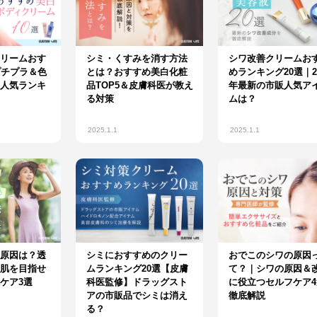
リームおす
シミ・くすみを消す方法
シワ改善クリームお
プチプラ＆色
とは？おすすめ美白化粧
めランキング20選｜20
人気ランキ
品TOP5＆皮膚科医が教え
年最新の市販人気ア
る対策
ムは？
2025.1.1
2025.1.1
原因は？透
シミにおすすめのクリー
おでこのシワの原因
肌を目指せ
ムランキング20選【皮膚
て？｜シワの原因＆
ケア3選
科医監修】ドラッグスト
に役立つセルフケア4
アの市販品でシミは消え
徹底解説
る？