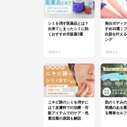
シミを消す医薬品とは？
美白ボディク
出来てしまったシミに効
すめ10選｜
くおすすめ市販薬3選
白肌を叶える
ング
2025.1.1
2025.1.1
ニキビ跡のシミを消すに
肌のくすみの
は？皮膚科での治療・市
明感のある素
販アイテムでのケア・色
る簡単セルフ
素沈着の原因も解説