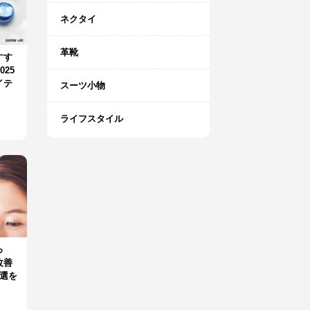
ネクタイ
革靴
すす
25
イテ
スーツ小物
ライフスタイル
っ
改善
選を