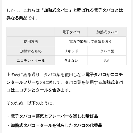
しかし、これらは
「加熱式タバコ」と呼ばれる電子タバコとは
異なる商品
です。
電子タバコ
加熱式タバコ
使用方法
電力で加熱して蒸気を吸う
加熱するもの
リキッド
タバコ葉
ニコチン・タール
含まない
含む
上の表にある通り、タバコ葉を使用しない
電子タバコがニコチ
ンタールフリー
なのに対して、タバコ葉を使用する
加熱式タバ
コはニコチンとタールを含みます。
そのため、以下のように、
電子タバコ＝蒸気とフレーバーを楽しむ嗜好品
加熱式タバコ＝タールを減らしたタバコの代替品