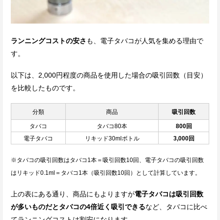
ランニングコストの安さ
も、電子タバコが人気を集める理由で
す。
以下は、2,000円程度の商品を使用した場合の吸引回数（目安）
を比較したものです。
分類
商品
吸引回数
タバコ
タバコ80本
800回
電子タバコ
リキッド30mlボトル
3,000回
※タバコの吸引回数はタバコ1本＝吸引回数10回、電子タバコの吸引回数
はリキッド0.1ml＝タバコ1本（吸引回数10回）として計算しています。
上の表にある通り、商品にもよりますが
電子タバコは吸引回数
が多いものだとタバコの4倍近く吸引できる
など、タバコに比べ
てランニングコストは割安になります。