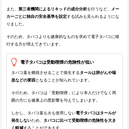
また、
第三者機関によるリキッドの成分分析
を行うなど、
メー
カーごとに独自の安全基準を設定
する試みも見られるようにな
りました。
そのため、タバコよりも健康的なものを求めて電子タバコに移
行する方が増えてきています。
電子タバコは受動喫煙の危険性が低い
タバコ葉を燃焼させることで発生する
タールは肺がんや喘
息などの要因
となることが知られています。
そのため、タバコは「受動喫煙」により本人だけでなく周
囲の方にも健康上の悪影響を与えてしまいます。
しかし、タバコ葉も火も使用しない
電子タバコはタールが
発生しない
ため、
タバコに比べて受動喫煙の危険性を大き
く軽減
することができます。