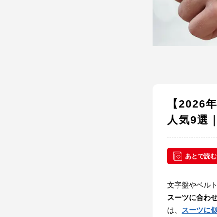
【202
人気9選
あとで読む
文字盤やベル
スーツに合わ
は、
スーツに