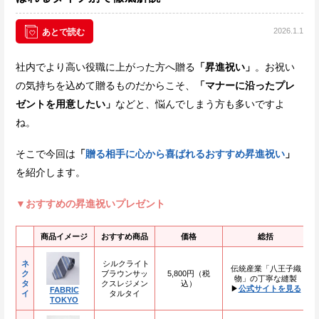
2026.1.1
あとで読む
社内でより高い役職に上がった方へ贈る
「昇進祝い」
。お祝い
の気持ちを込めて贈るものだからこそ、
「マナーに沿ったプレ
ゼントを用意したい」
などと、悩んでしまう方も多いですよ
ね。
そこで今回は
「
贈る相手に心から喜ばれるおすすめ昇進祝い
」
を紹介します。
▼おすすめの昇進祝いプレゼント
商品イメージ
おすすめ商品
価格
総括
ネ
シルクライト
伝統産業「八王子織
ク
ブラウンサッ
5,800円（税
物」の丁寧な縫製
タ
クスレジメン
込）
▶
公式サイトを見る
FABRIC
イ
タルタイ
TOKYO