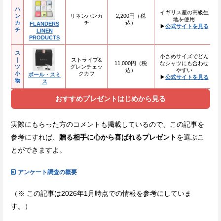
ハ
イギリス産の高級生
ン
リネンハンカ
2,200円（税
地を使用
カ
チ
込）
FLANDERS
▶
公式サイトを見る
チ
LINEN
PRODUCTS
ス
小さめサイズでどん
｜
ストライプ&
11,000円（税
なシャツにも合わせ
ツ
グレンチェッ
込）
やすい
小
クカフ
ポール・スミ
▶
公式サイトを見る
物
ス
おすすめプレゼントはじめから見る
実際にもらった方のコメントも掲載しているので、この記事を
参考にすれば、
贈る相手に心から喜ばれるプレゼント
を選ぶこ
とができますよ。
アンケート調査の概要
（※ この記事は2026年1月時点での情報を参考にしていま
す。）