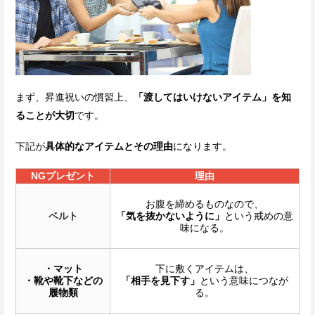
まず、昇進祝いの慣習上、
「渡してはいけないアイテム」を知
ることが大切
です。
下記が
具体的なアイテムとその理由
になります。
NGプレゼント
理由
お腹を締めるものなので、
ベルト
「気を抜かないように」
という戒めの意
味になる。
・マット
下に敷くアイテムは、
・靴や靴下などの
「相手を見下す」
という意味につなが
履物類
る。