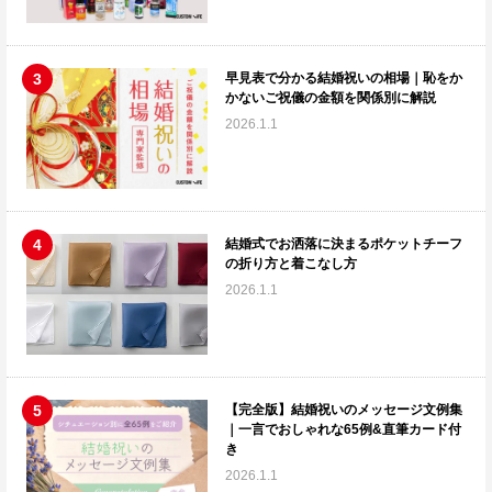
早見表で分かる結婚祝いの相場｜恥をか
かないご祝儀の金額を関係別に解説
2026.1.1
結婚式でお洒落に決まるポケットチーフ
の折り方と着こなし方
2026.1.1
【完全版】結婚祝いのメッセージ文例集
｜一言でおしゃれな65例&直筆カード付
き
2026.1.1