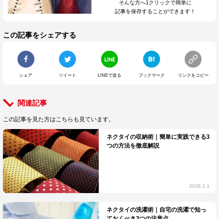
そんな方へ1クリックで簡単に
記事を保存することができます！
この記事をシェアする
シェア
ツイート
LINEで送る
ブック
マーク
リンクを
コピー
関連記事
この記事を見た方はこちらも見ています。
ネクタイの収納術｜簡単に実践できる3
つの方法を徹底解説
2026.1.1
ネクタイの洗濯術｜自宅の洗濯で知っ
ておくべき3つの注意点