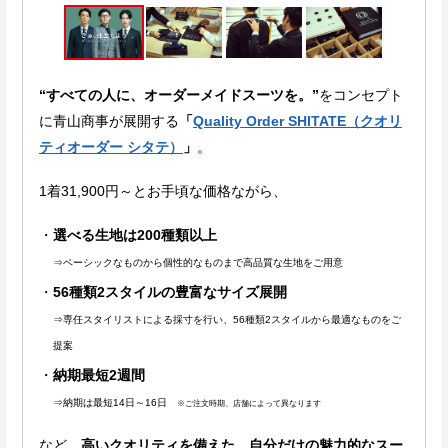
“すべての人に、オーダーメイドスーツを。”
をコンセプト
に青山商事が展開する
「
Quality Order SHITATE（クオリ
ティオーダー シタテ）
」
。
1着31,900円～とお手頃な価格ながら、
選べる生地は200種類以上
⇒ベーシックなものから個性的なものまで高品質な生地をご用意
56種類2スタイルの豊富なサイズ展開
⇒専任スタイリストによる採寸を行い、56種類2スタイルから最適なものをご
提案
納期最短2週間
⇒
納期は最短14日～16日
※ご注文時期、店舗によって異なります
など、
高いクオリティを備えた、自分だけの魅力的なスー