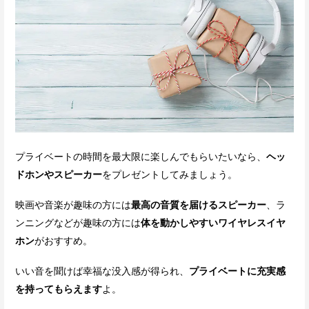
プライベートの時間を最大限に楽しんでもらいたいなら、
ヘッ
ドホンやスピーカー
をプレゼントしてみましょう。
映画や音楽が趣味の方には
最高の音質を届けるスピーカー
、ラ
ンニングなどが趣味の方には
体を動かしやすいワイヤレスイヤ
ホン
がおすすめ。
いい音を聞けば幸福な没入感が得られ、
プライベートに充実感
を持ってもらえます
よ。