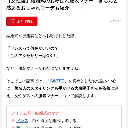
【女性編】結婚式のお呼ばれ服装マナー｜きちんと
感あるおしゃれコーデも紹介
2026.1.1
あとで読む
結婚式や披露宴などへお呼ばれした際、
「ドレスって何色がいいの？」
「このアクセサリーはOK？」
など、服装マナーが心配になりますよね。
そこでこの記事では、
「
SWEET
」
を初めとした女性誌を中心
に、
著名人のスタイリングも手がける大泉陽子さんを監修
に迎
え、
女性ゲストの服装マナー
について解説します。
アイテム別｜結婚式のマナー
◆
ドレス
…白や過度な露出は避ける
◆
靴
…アニマル柄やオープントゥはNG