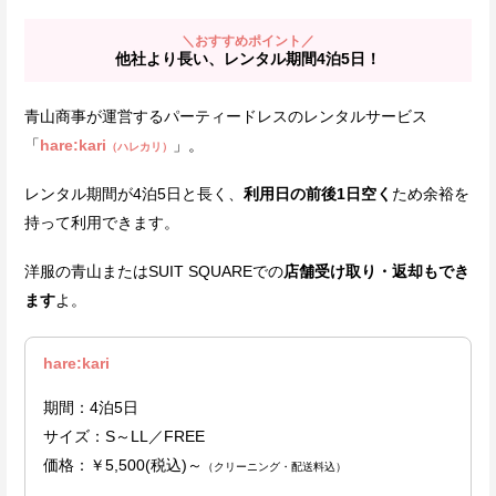
＼おすすめポイント／
他社より長い、レンタル期間4泊5日！
青山商事が運営するパーティードレスのレンタルサービス
「
hare:kari
」。
（ハレカリ）
レンタル期間が4泊5日と長く、
利用日の前後1日空く
ため余裕を
持って利用できます。
洋服の青山またはSUIT SQUAREでの
店舗受け取り・返却もでき
ます
よ。
hare:kari
期間：4泊5日
サイズ：S～LL／FREE
価格：￥5,500(税込)～
（クリーニング・配送料込）