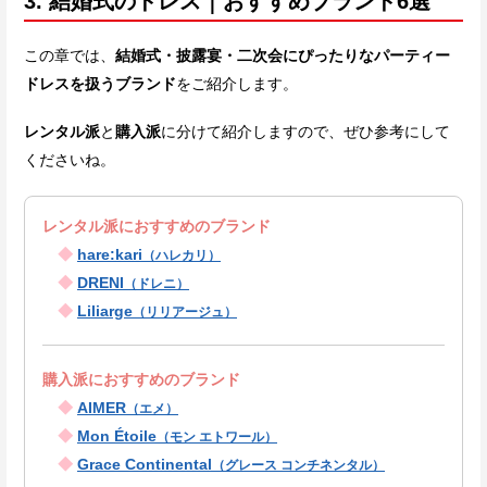
3. 結婚式のドレス｜おすすめブランド6選
この章では、
結婚式・披露宴・二次会にぴったりなパーティー
ドレス
を扱うブランド
をご紹介します。
レンタル派
と
購入派
に分けて紹介しますので、ぜひ参考にして
くださいね。
レンタル派におすすめのブランド
◆
hare:kari
（ハレカリ）
◆
DRENI
（ドレニ）
◆
Liliarge
（リリアージュ）
購入派におすすめのブランド
◆
AIMER
（エメ）
◆
Mon Étoile
（モン エトワール）
◆
Grace Continental
（グレース コンチネンタル）