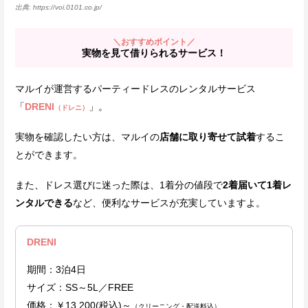
https://voi.0101.co.jp/
＼おすすめポイント／
実物を見て借りられるサービス！
マルイが運営するパーティードレスのレンタルサービス
「
DRENI
」。
（
ドレニ）
実物を確認したい方は、マルイの
店舗に取り寄せて試着
するこ
とができます。
また、ドレス選びに迷った際は、1着分の値段で
2着届いて1着レ
ンタルできる
など、便利なサービスが充実していますよ。
DRENI
期間：3泊4日
サイズ：SS～5L／FREE
価格：￥13,200(税込)～
（クリーニング・配送料込）