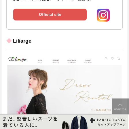
Official site
◆
Liliarge
PAGE TOP