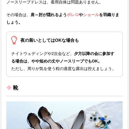
ノースリーブドレスは、着用自体は問題ありません。
その場合は、
肩～肘が隠れるよう
ボレロ
や
ショール
を羽織りま
しょう。
夜の装いとしてはOKな場合も
ナイトウェディングや2次会など、
夕方以降の会に参加す
る場合は、やや短めの丈やノースリーブでもOK。
ただし、周りが気を使う程の過度な露出は控えましょう。
◆
靴