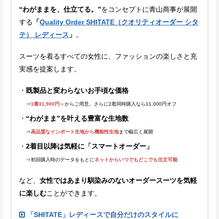
“わがままを、仕立てる。”
をコンセプトに青山商事が展開
する
「
Quality Order SHITATE（クオリティオーダー シタ
テ） レディース
」
。
スーツを着るすべての女性に、ファッションの楽しさと充
実感を提案します。
既製品と変わらないお手頃な価格
⇒
1着31,900円～
からご用意。さらに2着同時購入なら11,000円オフ
“わがまま”を叶える豊富な生地数
⇒
高品質なインポート生地から機能性生地
まで
幅広く展開
2着目以降は気軽に「スマートオーダー」
⇒初回購入時のデータをもとに
ネットからいつでもどこでも注文可能
など、
女性ではあまり馴染みのないオーダースーツを気軽
に楽しむ
ことができます。
「SHITATE」レディースで自分だけのスタイルに