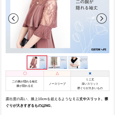
〇
△
✖
ミニ丈
二の腕が隠れる袖丈
ノースリーブ
深いスリット
膝が隠れる丈
襟ぐりが大きいもの
露出度の高い、膝上10cmを超えるような
ミニ丈やスリット、襟
ぐりが大きすぎるものはNG
。