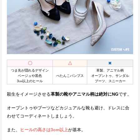
〇
△
✖
つま先が隠れるデザイン
革製、アニマル柄
ベージュや黒色
ぺたんこパンプス
オープントゥ、サンダル
3㎝以上のヒール
ブーツ、スニーカー
殺生をイメージさせる
革製の靴やアニマル柄は絶対にNG
です。
オープントゥやブーツなどカジュアルな靴も避け、ドレスに合
わせてコーディネートしましょう。
また、
ヒールの高さは3cm以上
が基本。