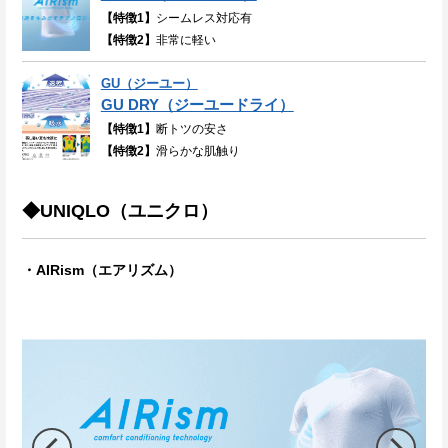
【特徴1】
シームレス対応有
【特徴2】
非常に軽い
GU（ジーユー）
GU DRY（ジーユードライ）
【特徴1】
断トツの安さ
【特徴2】
滑らかな肌触り
◆UNIQLO（ユニクロ）
・AIRism（エアリズム）