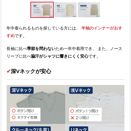
年中着られるものを探している方には、
半袖のインナーがおす
すめ
です。
長袖に比べ
季節を問わない
ため一年中着用でき、 また、ノース
リーブに比べ
脇汗がシャツに響きにくく安心
です。
✔
深Vネックが安心