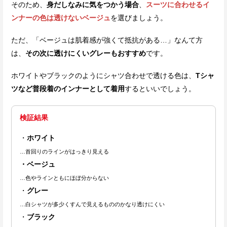
そのため、
身だしなみに気をつかう場合
、
スーツに合わせるイ
ンナーの色は透けないベージュ
を選びましょう。
ただ、「ベージュは肌着感が強くて抵抗がある…」なんて方
は、
その次に透けにくいグレーもおすすめ
です。
ホワイトやブラックのようにシャツ合わせで透ける色は、
Tシャ
ツなど普段着のインナーとして着用
するといいでしょう。
検証結果
・
ホワイト
…首回りのラインがはっきり見える
・ベージュ
…色やラインともにほぼ分からない
・
グレー
…白シャツが多少くすんで見えるもののかなり透けにくい
・
ブラック