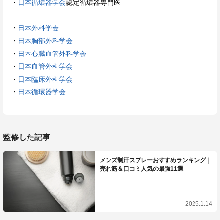
・
日本循環器学会
認定循環器専門医
・
日本外科学会
・
日本胸部外科学会
・
日本心臓血管外科学会
・
日本血管外科学会
・
日本臨床外科学会
・
日本循環器学会
監修した記事
メンズ制汗スプレーおすすめランキング｜
売れ筋＆口コミ人気の最強11選
2025.1.14