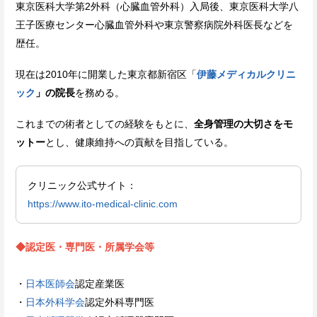
東京医科大学第2外科（心臓血管外科）入局後、東京医科大学八
王子医療センター心臓血管外科や東京警察病院外科医長などを
歴任。
現在は2010年に開業した東京都新宿区「
伊藤メディカルクリニ
ック
」の院長
を務める。
これまでの術者としての経験をもとに、
全身管理の大切さをモ
ットー
とし、健康維持への貢献を目指している。
クリニック公式サイト：
https://www.ito-medical-clinic.com
◆認定医・専門医・所属学会等
・
日本医師会
認定産業医
・
日本外科学会
認定外科専門医