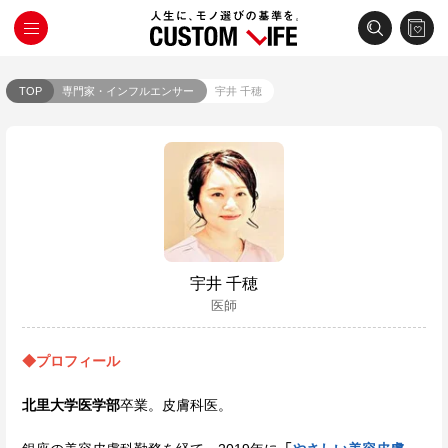
TOP
専門家・インフルエンサー
宇井 千穂
宇井 千穂
医師
◆プロフィール
北里大学医学部
卒業。皮膚科医。