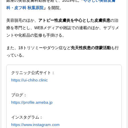
銀座の美容皮膚科勤務を経て、2019年に
「
やさしい美容皮膚
科・皮フ科 秋葉原院
」
を開院。
美容脱毛のほか、
アトピー性皮膚炎を中心とした皮膚疾患
の治
療を専門とし、WEBメディアや雑誌での連載のほか、サプリメ
ントや化粧品の監修も手掛ける。
また、18トリソミーやダウン症など
先天性疾患の啓蒙活動
も行
っている。
クリニック公式サイト：
https://ui-chiho.clinic
ブログ：
https://profile.ameba.jp
インスタグラム：
https://www.instagram.com