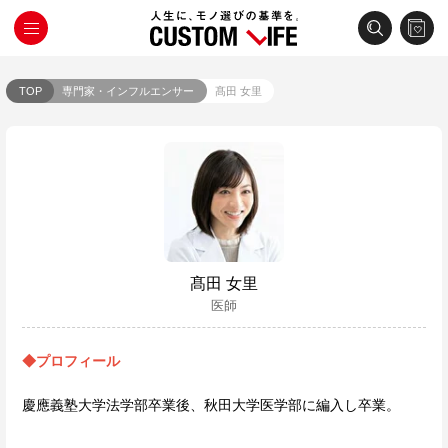
TOP
専門家・インフルエンサー
髙田 女里
髙田 女里
医師
◆プロフィール
慶應義塾大学法学部卒業後、秋田大学医学部に編入し卒業。