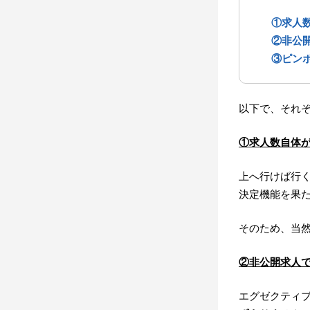
①求人
②非公
③ピン
以下で、それ
①求人数自体
上へ行けば行
決定機能を果
そのため、当
②非公開求人
エグゼクティブ